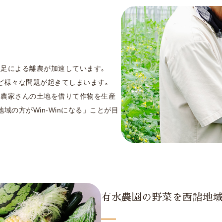
足による離農が加速しています｡
ど様々な問題が起きてしまいます｡
い農家さんの土地を借りて作物を生産
域の方がWin-Winになる」ことが目
有水農園の野菜を西諸地域