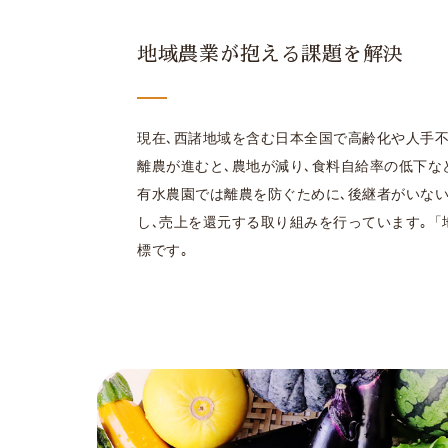
地域農業が抱える課題を解決
現在､西諸地域を含む日本全国で高齢化や人手不
離農が進むと､農地が減り､食料自給率の低下な
有水農園では離農を防ぐために､後継者がいな
し､売上を還元する取り組みを行っています｡「地
標です｡